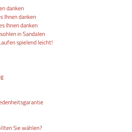
nen danken
es Ihnen danken
 es Ihnen danken
esohlen in Sandalen
aufen spielend leicht!
ng
iedenheitsgarantie
llten Sie wählen?