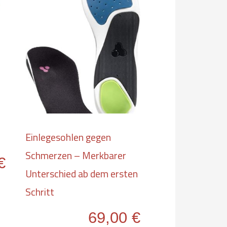
Einlegesohlen gegen
Schmerzen – Merkbarer
€
Unterschied ab dem ersten
es
Schritt
dukt
t
69,00
€
rere