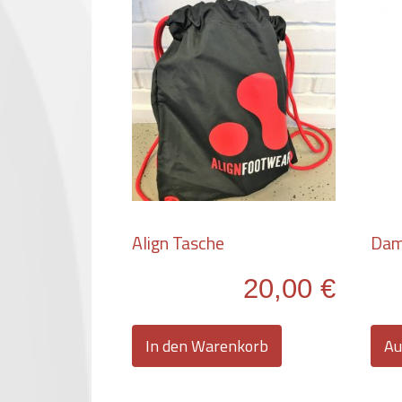
Align Tasche
Dam
20,00
€
In den Warenkorb
Au