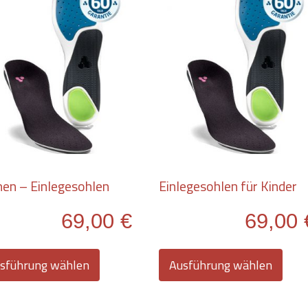
en – Einlegesohlen
Einlegesohlen für Kinder
69,00
€
69,00
Dieses
Dies
Produkt
Pro
sführung wählen
Ausführung wählen
weist
weis
mehrere
meh